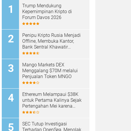
Trump Mendukung
Kepemimpinan Kripto di
Forum Davos 2026
Penipu Kripto Rusia Menjadi
Offline, Membuka Kantor,
Bank Sentral Khawatir
Tentang Tren
Mango Markets DEX
Menggalang $70M melalui
Penjualan Token MNGO
Ethereum Melampaui $38K
untuk Pertama Kalinya Sejak
Pertengahan Mei karena
Volume Transaksi Besar
Mencapai $16,15B
SEC Tutup Investigasi
Terhadap OpenSea, Menolak