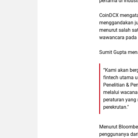
pertama di industr
CoinDCX mengata
menggandakan ju
menurut salah sa
wawancara pada h
Sumit Gupta me
“Kami akan ber
fintech utama u
Penelitian & P
melalui wacana
peraturan yang 
perekrutan."
Menurut Bloombe
penggunanya dari