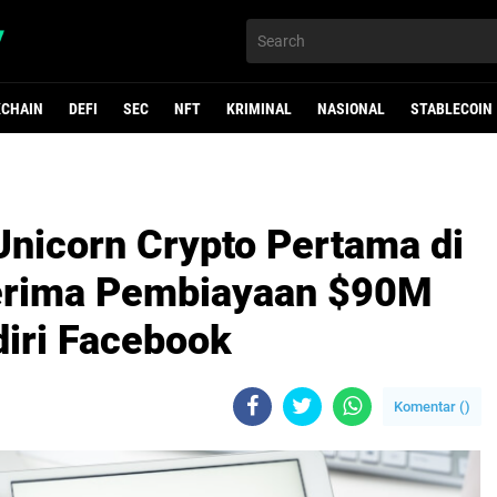
KCHAIN
DEFI
SEC
NFT
KRIMINAL
NASIONAL
STABLECOIN
 "text/javascript" src = "https://files.coinmarketcap.com/static/widget/coinMarquee.js" > < div id = "coinmarketcap-widget-marquee" coins = "1,1027,825" currency = " USD" theme = "light" transparent = " false" show - symbol 
nicorn Crypto Pertama di
nerima Pembiayaan $90M
diri Facebook
Komentar (
)