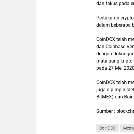
dan fokus pada e
Pertukaran crypt
dalam beberapa b
CoinDCX telah men
dan Coinbase Ven
dengan dukungan d
mata uang kripto
pada 27 Mei 2020
CoinDCX telah me
juga dipimpin ole
BitMEX) dan Bain 
Sumber : blockch
CoinDCX
Medi