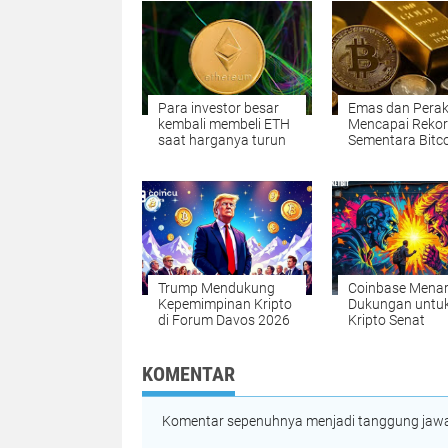
Para investor besar
Emas dan Pera
kembali membeli ETH
Mencapai Rekor
saat harganya turun
Sementara Bitc
(BTC) Kembali T
Inilah Alasannya
Trump Mendukung
Coinbase Menar
Kepemimpinan Kripto
Dukungan untu
di Forum Davos 2026
Kripto Senat
KOMENTAR
Komentar sepenuhnya menjadi tanggung jawab