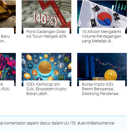
k
Porsi Cadangan Dolar
10 Altcoin Mengalami
 Baru
AS Turun menjadi 40%
Volume Perdagangan
oin
yang Meledak di
urun!
Korea Selatan – XRP
!
Tidak Masuk Lima
Besar, Berikut
Daftarnya
ik
ICEX Kantongi Izin
Bursa Kripto ICEx
k RUU
OJK, Ekosistem Kripto
Resmi Beroperasi,
Bakal Lebih
Disokong Pendanaan
Kompetitif
Strategis Rp1 Triliun
 komentator seperti diatur dalam UU ITE. #JernihBerkomentar