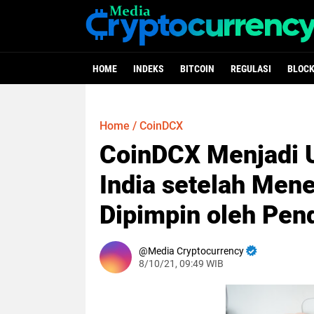
HOME
INDEKS
BITCOIN
REGULASI
BLOC
< script type =
Home
/
CoinDCX
CoinDCX Menjadi U
India setelah Me
Dipimpin oleh Pen
Media Cryptocurrency
8/10/21, 09:49 WIB