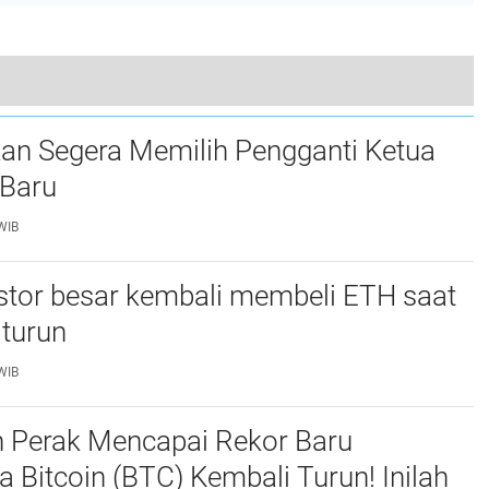
CoinDCX Menjadi Unicorn Crypto Pertama di India setelah Menerima Pembiayaan $90M Dipimpin oleh Pendiri Facebook
an Segera Memilih Pengganti Ketua
 Baru
WIB
stor besar kembali membeli ETH saat
 turun
WIB
 Perak Mencapai Rekor Baru
 Bitcoin (BTC) Kembali Turun! Inilah