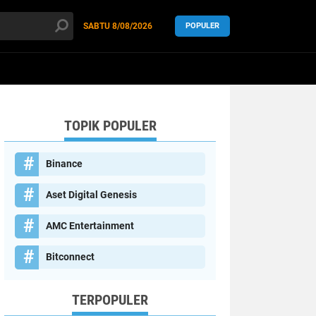
SABTU
8/08/2026
POPULER
-logo = "true" >
TOPIK POPULER
Binance
Aset Digital Genesis
AMC Entertainment
Bitconnect
TERPOPULER