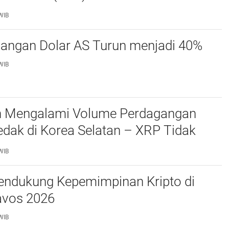
a!
WIB
dangan Dolar AS Turun menjadi 40%
WIB
in Mengalami Volume Perdagangan
dak di Korea Selatan – XRP Tidak
a Besar, Berikut Daftarnya
WIB
ndukung Kepemimpinan Kripto di
vos 2026
WIB