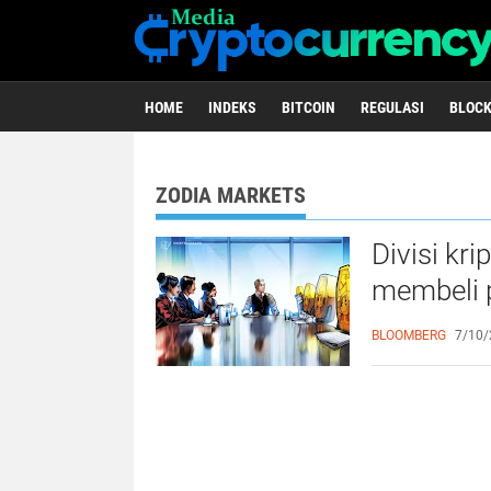
HOME
INDEKS
BITCOIN
REGULASI
BLOC
< script type =
ZODIA MARKETS
Divisi kr
membeli p
Laporan
BLOOMBERG
7/10/