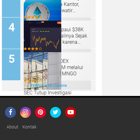
Offline, Membuka Kantor,
Bank Sentral Khawatir
Tentang Tren
Ethereum Melampaui $38K
untuk Pertama Kalinya Sejak
Pertengahan Mei karena
Volume Transaksi Besar
Mencapai $16,15B
Mango Markets DEX
Menggalang $70M melalui
Penjualan Token MNGO
TERPOPULER LAINNYA
SEC Tutup Investigasi
Terhadap OpenSea, Menolak
Menuntut Dakwaan Terkait
Operasi Pasar NFT
About
Kontak