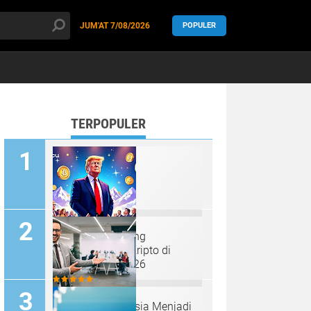
JUM'AT
7/08/2026
POPULER
-logo = "true" >
TERPOPULER
Trump Mendukung
Kepemimpinan Kripto di
Forum Davos 2026
Penipu Kripto Rusia Menjadi