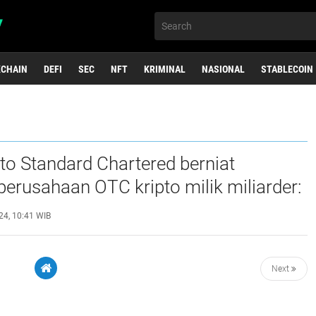
KCHAIN
DEFI
SEC
NFT
KRIMINAL
NASIONAL
STABLECOIN
 "text/javascript" src = "https://files.coinmarketcap.com/static/widget/coinMarquee.js" > < div id = "coinmarketcap-widget-marquee" coins = "1,1027,825" currency = " USD" theme = "light" transparent = " false" show - symbol 
ipto Standard Chartered berniat
erusahaan OTC kripto milik miliarder:
24, 10:41 WIB
Next