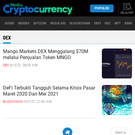
POPULER
JELAJAHI
HOME
INDEKS
BITCOIN
REGULASI
BLOCKCHAIN
DEFI
SEC
NFT
KRIMI
< script type = "text/javascript" src = "https://files.coinmarketcap.com/static/widget/coinMarquee.js" > < div id = "coinmarketcap-widget-marquee" coins = "1,1027,825" currency = " USD" theme = "light" transparent = " false" show - symbol -logo = "true" >
DEX
Mango Markets DEX Menggalang $70M
melalui Penjualan Token MNGO
DEX
8/12/21, 08:55 WIB
DeFi Terbukti Tangguh Selama Krisis Pasar
Maret 2020 Dan Mei 2021
BLOCKCHAIN
3/07/21, 21:50 WIB
Next