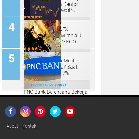
Offline, Membuka Kantor,
Bank Sentral Khawatir
Tentang Tren
Mango Markets DEX
Menggalang $70M melalui
Penjualan Token MNGO
Pedagang Solana Melihat
Panji bullish 'Besar' Saat
Harga Melonjak 17%
TERPOPULER LAINNYA
PNC Bank Berencana Bekerja
Sama dengan Coinbase untuk
Meluncurkan Produk Crypto
About
Kontak