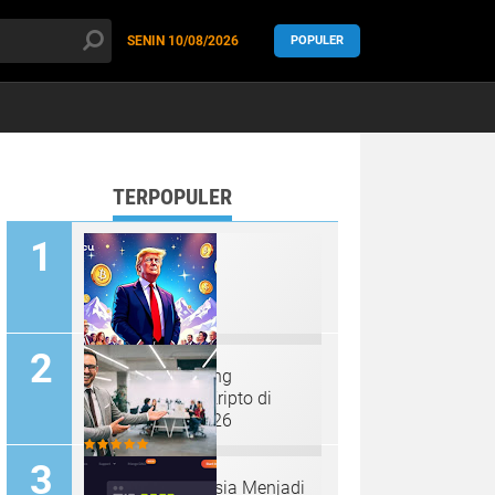
SENIN
10/08/2026
POPULER
-logo = "true" >
TERPOPULER
Trump Mendukung
Kepemimpinan Kripto di
Forum Davos 2026
Penipu Kripto Rusia Menjadi