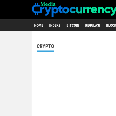
HOME
INDEKS
BITCOIN
REGULASI
BLOC
< script type =
CRYPTO