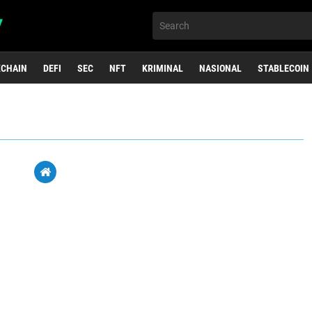
KCHAIN
DEFI
SEC
NFT
KRIMINAL
NASIONAL
STABLECOIN
 "text/javascript" src = "https://files.coinmarketcap.com/static/widget/coinMarquee.js" > < div id = "coinmarketcap-widget-marquee" coins = "1,1027,825" currency = " USD" theme = "light" transparent = " false" show - symbol 